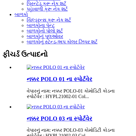
પ્રિન્ટેડ ક્રૂ નેક શર્ટ
પટ્ટાવાળી ક્રૂ નેક શર્ટ
બાળકો
ચિલ્ડ્રન્સ ક્રૂ નેક શર્ટ
બાળકોના પેન્ટ
બાળકોનો પોલો શર્ટ
બાળકોનું પુલઓવર
બાળકોનું સ્ટેન્ડ-અપ કોલર ઝિપર શર્ટ
ફીચર્ડ ઉત્પાદનો
નક્કર POLO 01 ના સ્પોર્ટવેર
વેપારનું નામ: નક્કર POLO-01 કોમોડિટી કોડના
સ્પોર્ટવેર : HYPL21002-01 Col...
નક્કર POLO 03 ના સ્પોર્ટવેર
વેપારનું નામ: નક્કર POLO-03 કોમોડિટી કોડના
સ્પોર્ટવેર : HYPL21002-03 Col...