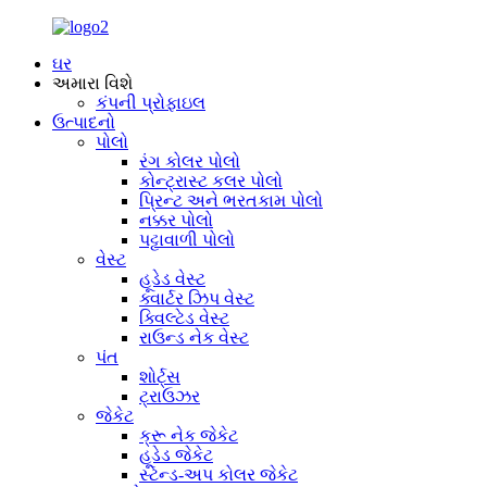
ઘર
અમારા વિશે
કંપની પ્રોફાઇલ
ઉત્પાદનો
પોલો
રંગ કોલર પોલો
કોન્ટ્રાસ્ટ કલર પોલો
પ્રિન્ટ અને ભરતકામ પોલો
નક્કર પોલો
પટ્ટાવાળી પોલો
વેસ્ટ
હૂડેડ વેસ્ટ
ક્વાર્ટર ઝિપ વેસ્ટ
ક્વિલ્ટેડ વેસ્ટ
રાઉન્ડ નેક વેસ્ટ
પંત
શોર્ટ્સ
ટ્રાઉઝર
જેકેટ
ક્રૂ નેક જેકેટ
હૂડેડ જેકેટ
સ્ટેન્ડ-અપ કોલર જેકેટ