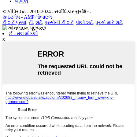
બાળકો
© કૉપિરાઇટ - 2010-2024 : સર્વાધિકાર સુરક્ષિત.
સાઇટમેપ
-
AMP મોબાઇલ
ટી શર્ટ પુરુષો
,
ટી
,
શર્ટ
,
પુરુષોની ટી શર્ટ
,
પોલો શર્ટ
,
પુરુષો માટે શર્ટ
,
ઈ - મેલ મોકલો
x