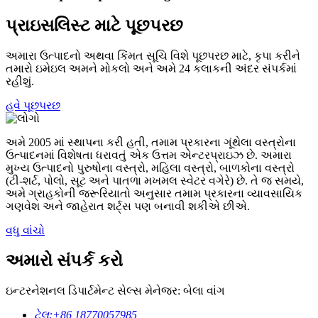
પ્રાઇસલિસ્ટ માટે પૂછપરછ
અમારા ઉત્પાદનો અથવા કિંમત સૂચિ વિશે પૂછપરછ માટે, કૃપા કરીને
તમારો ઇમેઇલ અમને મોકલો અને અમે 24 કલાકની અંદર સંપર્કમાં
રહીશું.
હવે પૂછપરછ
અમે 2005 માં સ્થાપના કરી હતી, તમામ પ્રકારના ગૂંથેલા વસ્ત્રોના
ઉત્પાદનમાં વિશેષતા ધરાવતું એક ઉત્તમ એન્ટરપ્રાઇઝ છે. અમારા
મુખ્ય ઉત્પાદનો પુરુષોના વસ્ત્રો, મહિલા વસ્ત્રો, બાળકોના વસ્ત્રો
(ટી-શર્ટ, પોલો, સૂટ અને પાતળા મખમલ સ્વેટર વગેરે) છે. તે જ સમયે,
અમે ગ્રાહકોની જરૂરિયાતો અનુસાર તમામ પ્રકારના વ્યાવસાયિક
ગણવેશ અને જાહેરાત શર્ટ્સ પણ બનાવી શકીએ છીએ.
વધુ વાંચો
અમારો સંપર્ક કરો
ઇન્ટરનેશનલ ડિપાર્ટમેન્ટ સેલ્સ મેનેજર: બેલા વાંગ
ટેલ:
+86 18770057985