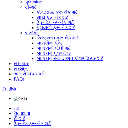
પુલઓવર
ટી-શર્ટ
કોન્ટ્રાસ્ટ ક્રૂ નેક શર્ટ
સાદો ક્રૂ નેક શર્ટ
પ્રિન્ટેડ ક્રૂ નેક શર્ટ
પટ્ટાવાળી ક્રૂ નેક શર્ટ
બાળકો
ચિલ્ડ્રન્સ ક્રૂ નેક શર્ટ
બાળકોના પેન્ટ
બાળકોનો પોલો શર્ટ
બાળકોનું પુલઓવર
બાળકોનું સ્ટેન્ડ-અપ કોલર ઝિપર શર્ટ
સમાચાર
સન્માન
અમારો સંપર્ક કરો
FAQs
English
ઘર
ઉત્પાદનો
ટી-શર્ટ
પ્રિન્ટેડ ક્રૂ નેક શર્ટ