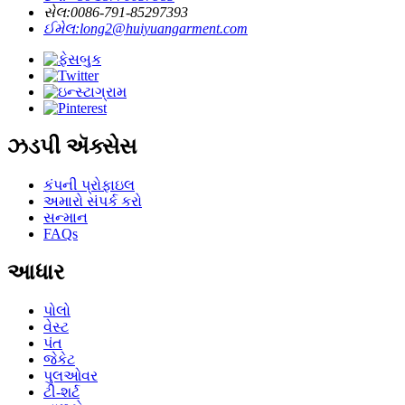
સેલ:
0086-791-85297393
ઈમેલ:
long2@huiyuangarment.com
ઝડપી ઍક્સેસ
કંપની પ્રોફાઇલ
અમારો સંપર્ક કરો
સન્માન
FAQs
આધાર
પોલો
વેસ્ટ
પંત
જેકેટ
પુલઓવર
ટી-શર્ટ