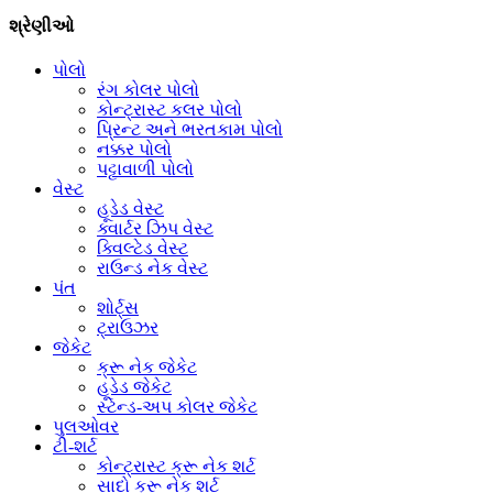
શ્રેણીઓ
પોલો
રંગ કોલર પોલો
કોન્ટ્રાસ્ટ કલર પોલો
પ્રિન્ટ અને ભરતકામ પોલો
નક્કર પોલો
પટ્ટાવાળી પોલો
વેસ્ટ
હૂડેડ વેસ્ટ
ક્વાર્ટર ઝિપ વેસ્ટ
ક્વિલ્ટેડ વેસ્ટ
રાઉન્ડ નેક વેસ્ટ
પંત
શોર્ટ્સ
ટ્રાઉઝર
જેકેટ
ક્રૂ નેક જેકેટ
હૂડેડ જેકેટ
સ્ટેન્ડ-અપ કોલર જેકેટ
પુલઓવર
ટી-શર્ટ
કોન્ટ્રાસ્ટ ક્રૂ નેક શર્ટ
સાદો ક્રૂ નેક શર્ટ