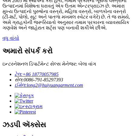
અમે 2005 માં સ્થાપના કરી હતી, તમામ પ્રકારના ગૂંથેલા વસ્ત્રોના
ઉત્પાદનમાં વિશેષતા ધરાવતું એક ઉત્તમ એન્ટરપ્રાઇઝ છે. અમારા
મુખ્ય ઉત્પાદનો પુરુષોના વસ્ત્રો, મહિલા વસ્ત્રો, બાળકોના વસ્ત્રો
(ટી-શર્ટ, પોલો, સૂટ અને પાતળા મખમલ સ્વેટર વગેરે) છે. તે જ સમયે,
અમે ગ્રાહકોની જરૂરિયાતો અનુસાર તમામ પ્રકારના વ્યાવસાયિક
ગણવેશ અને જાહેરાત શર્ટ્સ પણ બનાવી શકીએ છીએ.
વધુ વાંચો
અમારો સંપર્ક કરો
ઇન્ટરનેશનલ ડિપાર્ટમેન્ટ સેલ્સ મેનેજર: બેલા વાંગ
ટેલ:
+86 18770057985
સેલ:
0086-791-85297393
ઈમેલ:
long2@huiyuangarment.com
ઝડપી ઍક્સેસ