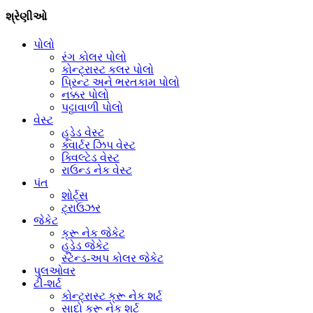
શ્રેણીઓ
પોલો
રંગ કોલર પોલો
કોન્ટ્રાસ્ટ કલર પોલો
પ્રિન્ટ અને ભરતકામ પોલો
નક્કર પોલો
પટ્ટાવાળી પોલો
વેસ્ટ
હૂડેડ વેસ્ટ
ક્વાર્ટર ઝિપ વેસ્ટ
ક્વિલ્ટેડ વેસ્ટ
રાઉન્ડ નેક વેસ્ટ
પંત
શોર્ટ્સ
ટ્રાઉઝર
જેકેટ
ક્રૂ નેક જેકેટ
હૂડેડ જેકેટ
સ્ટેન્ડ-અપ કોલર જેકેટ
પુલઓવર
ટી-શર્ટ
કોન્ટ્રાસ્ટ ક્રૂ નેક શર્ટ
સાદો ક્રૂ નેક શર્ટ