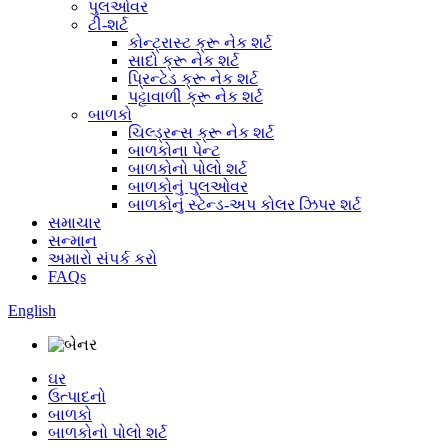
પુલઓવર
ટી-શર્ટ
કોન્ટ્રાસ્ટ ક્રૂ નેક શર્ટ
સાદો ક્રૂ નેક શર્ટ
પ્રિન્ટેડ ક્રૂ નેક શર્ટ
પટ્ટાવાળી ક્રૂ નેક શર્ટ
બાળકો
ચિલ્ડ્રન્સ ક્રૂ નેક શર્ટ
બાળકોના પેન્ટ
બાળકોનો પોલો શર્ટ
બાળકોનું પુલઓવર
બાળકોનું સ્ટેન્ડ-અપ કોલર ઝિપર શર્ટ
સમાચાર
સન્માન
અમારો સંપર્ક કરો
FAQs
English
ઘર
ઉત્પાદનો
બાળકો
બાળકોનો પોલો શર્ટ