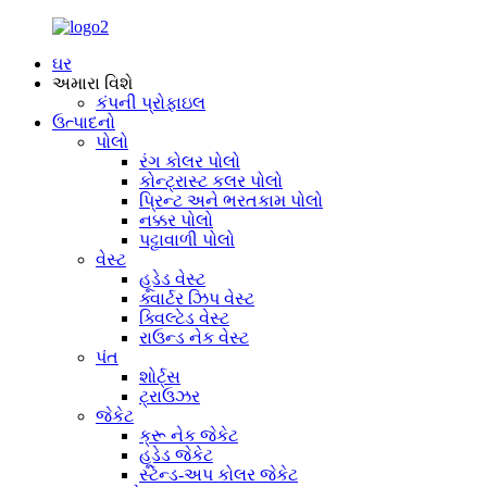
ઘર
અમારા વિશે
કંપની પ્રોફાઇલ
ઉત્પાદનો
પોલો
રંગ કોલર પોલો
કોન્ટ્રાસ્ટ કલર પોલો
પ્રિન્ટ અને ભરતકામ પોલો
નક્કર પોલો
પટ્ટાવાળી પોલો
વેસ્ટ
હૂડેડ વેસ્ટ
ક્વાર્ટર ઝિપ વેસ્ટ
ક્વિલ્ટેડ વેસ્ટ
રાઉન્ડ નેક વેસ્ટ
પંત
શોર્ટ્સ
ટ્રાઉઝર
જેકેટ
ક્રૂ નેક જેકેટ
હૂડેડ જેકેટ
સ્ટેન્ડ-અપ કોલર જેકેટ