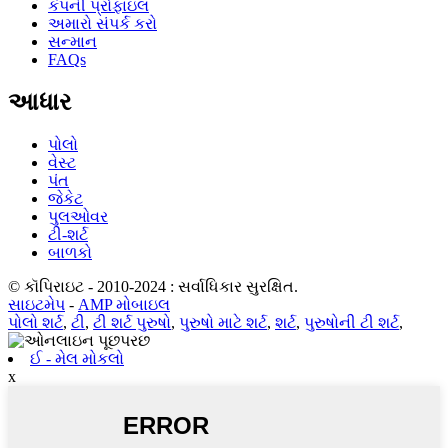
કંપની પ્રોફાઇલ
અમારો સંપર્ક કરો
સન્માન
FAQs
આધાર
પોલો
વેસ્ટ
પંત
જેકેટ
પુલઓવર
ટી-શર્ટ
બાળકો
© કૉપિરાઇટ - 2010-2024 : સર્વાધિકાર સુરક્ષિત.
સાઇટમેપ
-
AMP મોબાઇલ
પોલો શર્ટ
,
ટી
,
ટી શર્ટ પુરુષો
,
પુરુષો માટે શર્ટ
,
શર્ટ
,
પુરુષોની ટી શર્ટ
,
ઈ - મેલ મોકલો
x