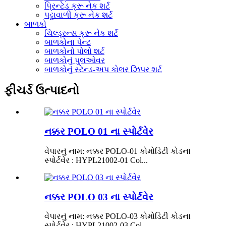
પ્રિન્ટેડ ક્રૂ નેક શર્ટ
પટ્ટાવાળી ક્રૂ નેક શર્ટ
બાળકો
ચિલ્ડ્રન્સ ક્રૂ નેક શર્ટ
બાળકોના પેન્ટ
બાળકોનો પોલો શર્ટ
બાળકોનું પુલઓવર
બાળકોનું સ્ટેન્ડ-અપ કોલર ઝિપર શર્ટ
ફીચર્ડ ઉત્પાદનો
નક્કર POLO 01 ના સ્પોર્ટવેર
વેપારનું નામ: નક્કર POLO-01 કોમોડિટી કોડના
સ્પોર્ટવેર : HYPL21002-01 Col...
નક્કર POLO 03 ના સ્પોર્ટવેર
વેપારનું નામ: નક્કર POLO-03 કોમોડિટી કોડના
સ્પોર્ટવેર : HYPL21002-03 Col...