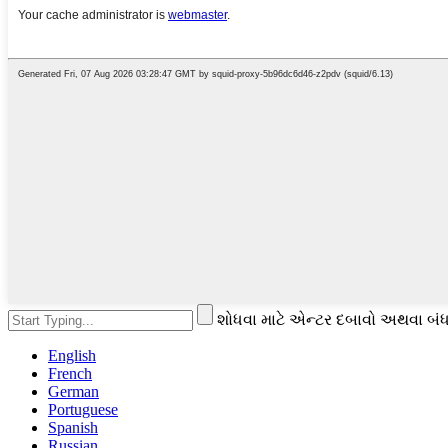
શોધવા માટે એન્ટર દબાવો અથવા બંધ
English
French
German
Portuguese
Spanish
Russian