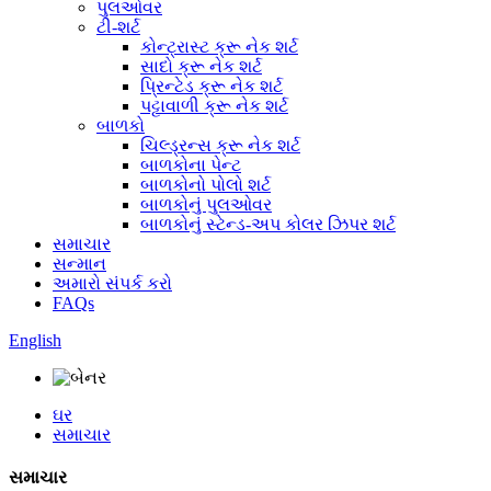
પુલઓવર
ટી-શર્ટ
કોન્ટ્રાસ્ટ ક્રૂ નેક શર્ટ
સાદો ક્રૂ નેક શર્ટ
પ્રિન્ટેડ ક્રૂ નેક શર્ટ
પટ્ટાવાળી ક્રૂ નેક શર્ટ
બાળકો
ચિલ્ડ્રન્સ ક્રૂ નેક શર્ટ
બાળકોના પેન્ટ
બાળકોનો પોલો શર્ટ
બાળકોનું પુલઓવર
બાળકોનું સ્ટેન્ડ-અપ કોલર ઝિપર શર્ટ
સમાચાર
સન્માન
અમારો સંપર્ક કરો
FAQs
English
ઘર
સમાચાર
સમાચાર