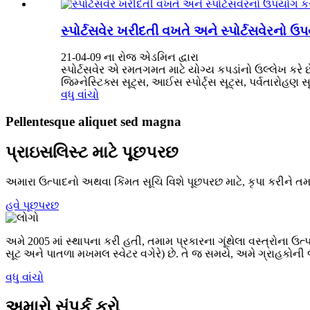
સ્પોર્ટસવેર ખરીદતી વખતે અને સ્પોર્ટસવેરનો 
21-04-09 ના રોજ એડમિન દ્વારા
સ્પોર્ટસવેર એ રમતગમત માટે યોગ્ય કપડાંનો ઉલ્લેખ કરે છ
જિમ્નેસ્ટિક્સ સૂટ્સ, આઈસ સ્પોર્ટ્સ સૂટ્સ, પર્વતારોહણ સૂટ
વધુ વાંચો
Pellentesque aliquet sed magna
પ્રાઇસલિસ્ટ માટે પૂછપરછ
અમારા ઉત્પાદનો અથવા કિંમત સૂચિ વિશે પૂછપરછ માટે, કૃપા કરીને ત
હવે પૂછપરછ
અમે 2005 માં સ્થાપના કરી હતી, તમામ પ્રકારના ગૂંથેલા વસ્ત્રોના ઉત્પ
સૂટ અને પાતળા મખમલ સ્વેટર વગેરે) છે. તે જ સમયે, અમે ગ્રાહક
વધુ વાંચો
અમારો સંપર્ક કરો