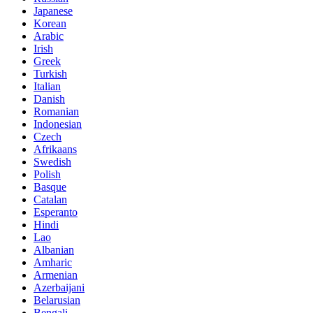
Japanese
Korean
Arabic
Irish
Greek
Turkish
Italian
Danish
Romanian
Indonesian
Czech
Afrikaans
Swedish
Polish
Basque
Catalan
Esperanto
Hindi
Lao
Albanian
Amharic
Armenian
Azerbaijani
Belarusian
Bengali