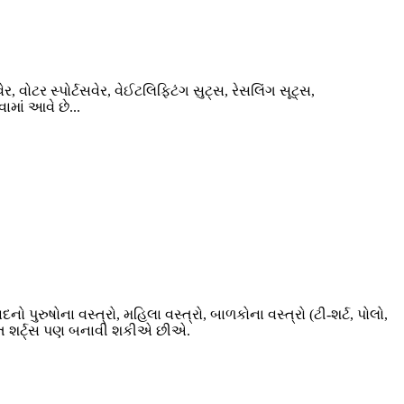
વોટર સ્પોર્ટસવેર, વેઈટલિફ્ટિંગ સુટ્સ, રેસલિંગ સૂટ્સ,
ામાં આવે છે...
 પુરુષોના વસ્ત્રો, મહિલા વસ્ત્રો, બાળકોના વસ્ત્રો (ટી-શર્ટ, પોલો,
રાત શર્ટ્સ પણ બનાવી શકીએ છીએ.