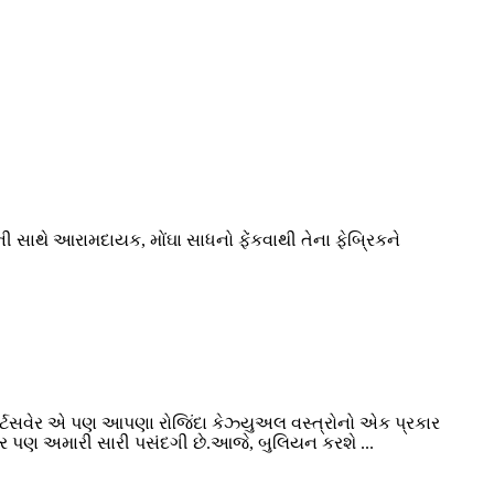
ંની સાથે આરામદાયક, મોંઘા સાધનો ફેંકવાથી તેના ફેબ્રિકને
્પોર્ટસવેર એ પણ આપણા રોજિંદા કેઝ્યુઅલ વસ્ત્રોનો એક પ્રકાર
ર પણ અમારી સારી પસંદગી છે.આજે, બુલિયન કરશે ...