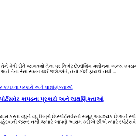
ે તેને કેવી રીતે જાળવશો તેના પર નિર્ભર છે.વૉશિંગ મશીનમાં અન્ય કપડા
ે અને તેના રેસા સખત થઈ જશે.અંતે, તેનો કોઈ ફાયદો નથી ...
સ્પોર્ટસવેર કાપડના પ્રકારો અને લાક્ષણિકતાઓ
ાયામ કરતા વધુને વધુ મિત્રો છે.સ્પોર્ટસવેરનો સમૂહ આવશ્યક છે.અને સ
પહેરવાની જરૂર નથી.જ્યારે આપણે આરામ કરીએ છીએ ત્યારે સ્પોર્ટસવે