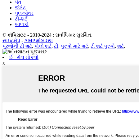
પંત
જેકેટ
પુલઓવર
ટી-શર્ટ
બાળકો
© કૉપિરાઇટ - 2010-2024 : સર્વાધિકાર સુરક્ષિત.
સાઇટમેપ
-
AMP મોબાઇલ
પુરુષોની ટી શર્ટ
,
પોલો શર્ટ
,
ટી
,
પુરુષો માટે શર્ટ
,
ટી શર્ટ પુરુષો
,
શર્ટ
,
ઈ - મેલ મોકલો
x