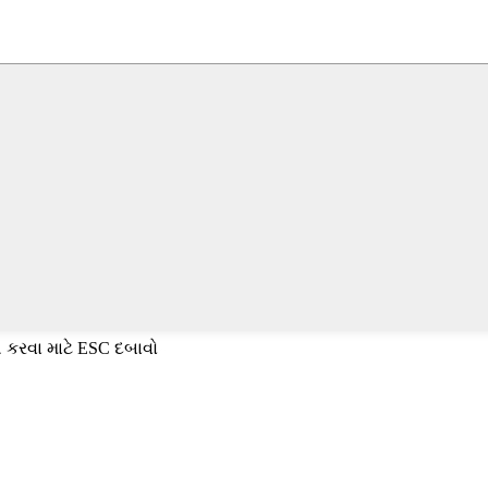
 કરવા માટે ESC દબાવો