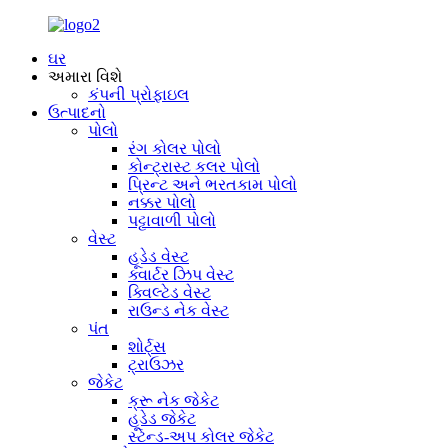
ઘર
અમારા વિશે
કંપની પ્રોફાઇલ
ઉત્પાદનો
પોલો
રંગ કોલર પોલો
કોન્ટ્રાસ્ટ કલર પોલો
પ્રિન્ટ અને ભરતકામ પોલો
નક્કર પોલો
પટ્ટાવાળી પોલો
વેસ્ટ
હૂડેડ વેસ્ટ
ક્વાર્ટર ઝિપ વેસ્ટ
ક્વિલ્ટેડ વેસ્ટ
રાઉન્ડ નેક વેસ્ટ
પંત
શોર્ટ્સ
ટ્રાઉઝર
જેકેટ
ક્રૂ નેક જેકેટ
હૂડેડ જેકેટ
સ્ટેન્ડ-અપ કોલર જેકેટ