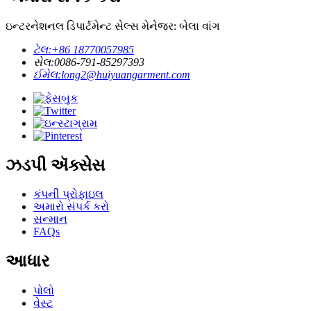
ઇન્ટરનેશનલ ડિપાર્ટમેન્ટ સેલ્સ મેનેજર: બેલા વાંગ
ટેલ:
+86 18770057985
સેલ:
0086-791-85297393
ઈમેલ:
long2@huiyuangarment.com
ઝડપી ઍક્સેસ
કંપની પ્રોફાઇલ
અમારો સંપર્ક કરો
સન્માન
FAQs
આધાર
પોલો
વેસ્ટ