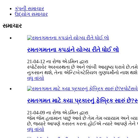
કંપની સમાચાર
ઉદ્યોગ સમાચાર
સમાચાર
રમતગમતના કપડાંને યોગ્ય રીતે ધોઈ લો
21-04-12 ના રોજ એડમિન દ્વારા
સ્પોર્ટસવેર અસ્વસ્થતા છે અને લાંબી આયુષ્ય ધરાવે છે.તમ
નુકસાન થશે, તેના એન્ટિબેક્ટેરિયલ ગુણધર્મોનો નાશ થશ
વધુ વાંચો
રમતગમત માટે કયા પ્રકારનું ફેબ્રિક સારું છે?
21-04-09 ના રોજ એડમિન દ્વારા
જેમ જેમ હવામાન પાછું આવે છે તેમ તેમ વ્યાયામ અને વ્ય
છે, જ્યારે આપણે કસરત કરતા હોઈએ ત્યારે આપણે તેને 
વધુ વાંચો