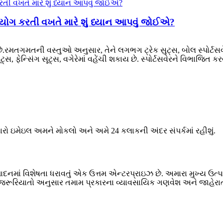
ઉપયોગ કરતી વખતે મારે શું ધ્યાન આપવું જોઈએ?
ે.રમતગમતની વસ્તુઓ અનુસાર, તેને લગભગ ટ્રેક સુટ્સ, બોલ સ્પોર્ટસવેર, 
્સ, ફેન્સિંગ સૂટ્સ, વગેરેમાં વહેંચી શકાય છે. સ્પોર્ટસવેરને વિભાજિત કરવ
મારો ઇમેઇલ અમને મોકલો અને અમે 24 કલાકની અંદર સંપર્કમાં રહીશું.
ાદનમાં વિશેષતા ધરાવતું એક ઉત્તમ એન્ટરપ્રાઇઝ છે. અમારા મુખ્ય ઉત્પાદનો
ોની જરૂરિયાતો અનુસાર તમામ પ્રકારના વ્યાવસાયિક ગણવેશ અને જાહે